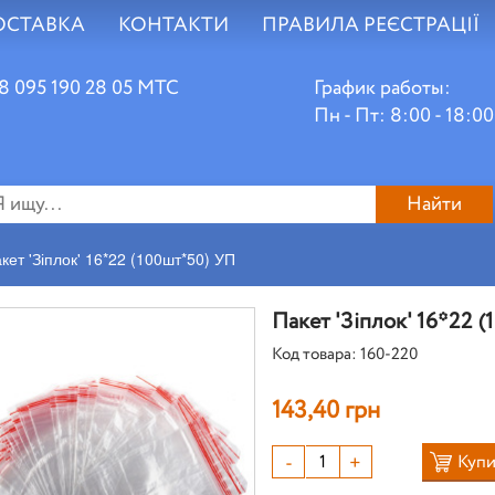
ОСТАВКА
КОНТАКТИ
ПРАВИЛА РЕЄСТРАЦІЇ
8 095 190 28 05 МТС
График работы:
Пн - Пт: 8:00 - 18:00
Найти
кет 'Зіплок' 16*22 (100шт*50) УП
Пакет 'Зіплок' 16*22 
Код товара: 160-220
143,40 грн
-
+
Купи