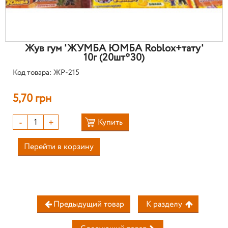
Жув гум 'ЖУМБА ЮМБА Roblox+тату'
10г (20шт*30)
Код товара: ЖР-215
5,70 грн
-
+
Купить
Перейти в корзину
Предыдущий товар
К разделу