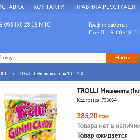
ОСТАВКА
КОНТАКТИ
ПРАВИЛА РЕЄСТРАЦІЇ
8 095 190 28 05 МТС
График работы:
Пн - Пт: 8:00 - 18:00
Найти
ОЩІ
>
TROLLI Мишенята (1кг*6) ПАКЕТ
TROLLI Мишенята (1к
Код товара: 733034
385,20 грн
Товара нет в наличи
Товар ожидается