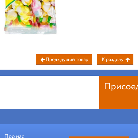
Предыдущий товар
К разделу
Присое
Про нас