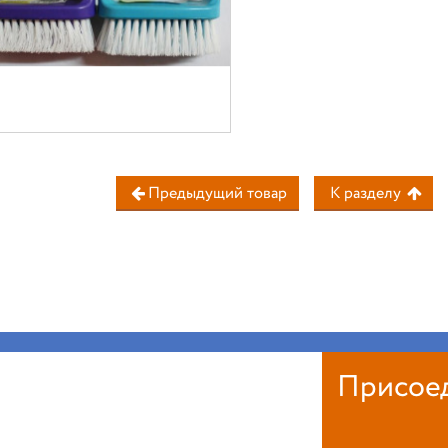
Предыдущий товар
К разделу
Присое