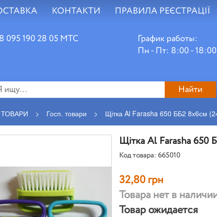
ОСТАВКА
КОНТАКТИ
ПРАВИЛА РЕЄСТРАЦІЇ
8 095 190 28 05 МТС
График работы:
Пн - Пт: 8:00 - 18:00
Найти
 ТОВАРИ
>
Госп. товари
>
Щітка Al Farasha 650 ББ2 8х6см (2
Щітка Al Farasha 650 
Код товара: 665010
32,80 грн
Товара нет в наличи
Товар ожидается