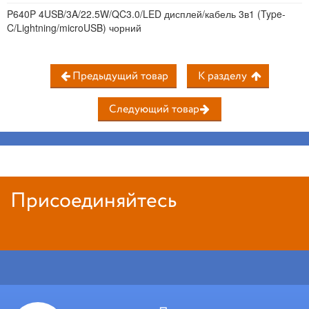
P640P 4USB/3A/22.5W/QC3.0/LED дисплей/кабель 3в1 (Type-
C/Lightning/microUSB) чорний
Предыдущий товар
К разделу
Следующий товар
Присоединяйтесь