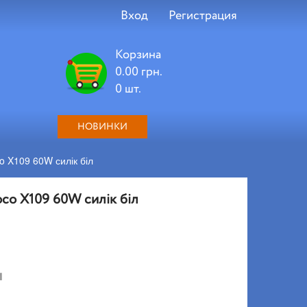
Вход
Регистрация
Корзина
0.00 грн.
0 шт.
НОВИНКИ
o X109 60W силік біл
oco X109 60W силік біл
и