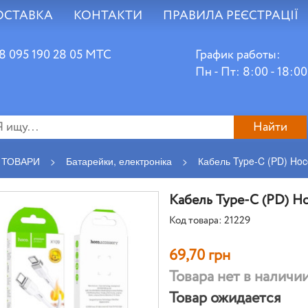
ОСТАВКА
КОНТАКТИ
ПРАВИЛА РЕЄСТРАЦІЇ
8 095 190 28 05 МТС
График работы:
Пн - Пт: 8:00 - 18:00
Найти
 ТОВАРИ
>
Батарейки, електроніка
>
Кабель Type-C (PD) Hoc
Кабель Type-C (PD) H
Код товара: 21229
69,70 грн
Товара нет в наличи
Товар ожидается