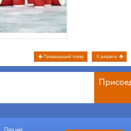
Предыдущий товар
К разделу
Присое
Про нас