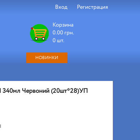
Вход
Регистрация
Корзина
0.00 грн.
0 шт.
НОВИНКИ
 340мл Червоний (20шт*28)УП
и