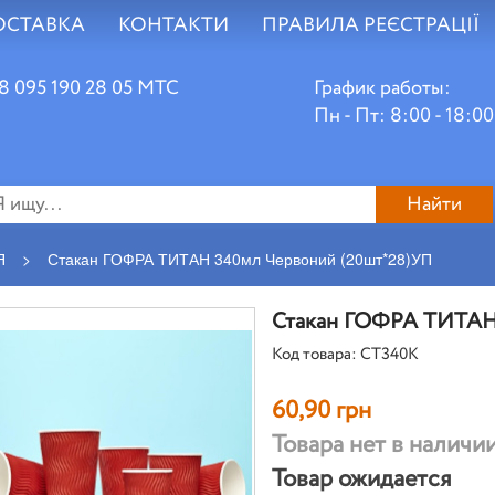
ОСТАВКА
КОНТАКТИ
ПРАВИЛА РЕЄСТРАЦІЇ
8 095 190 28 05 МТС
График работы:
Пн - Пт: 8:00 - 18:00
Найти
Я
>
Стакан ГОФРА ТИТАН 340мл Червоний (20шт*28)УП
Стакан ГОФРА ТИТАН
Код товара: СТ340К
60,90 грн
Товара нет в наличи
Товар ожидается