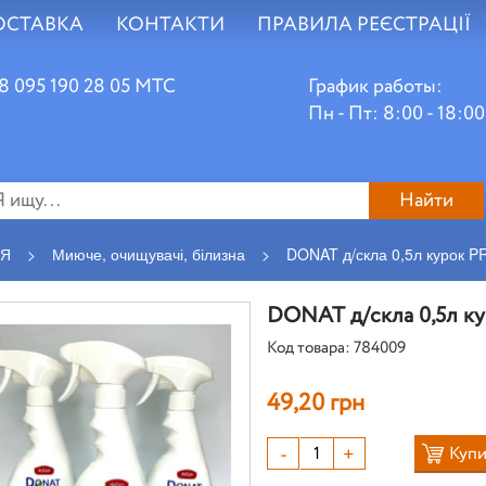
ОСТАВКА
КОНТАКТИ
ПРАВИЛА РЕЄСТРАЦІЇ
8 095 190 28 05 МТС
График работы:
Пн - Пт: 8:00 - 18:00
Найти
ІЯ
>
Миюче, очищувачі, білизна
>
DONAT д/скла 0,5л курок P
DONAT д/скла 0,5л ку
Код товара: 784009
49,20 грн
-
+
Купи